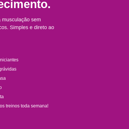
ecimento.
a musculação sem
cos. Simples e direto ao
iniciantes
grávidas
asa
o
ta
os treinos toda semana!