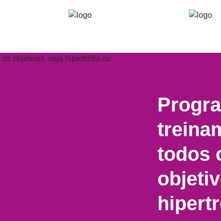
Progr
treina
todos 
objetiv
hipertr