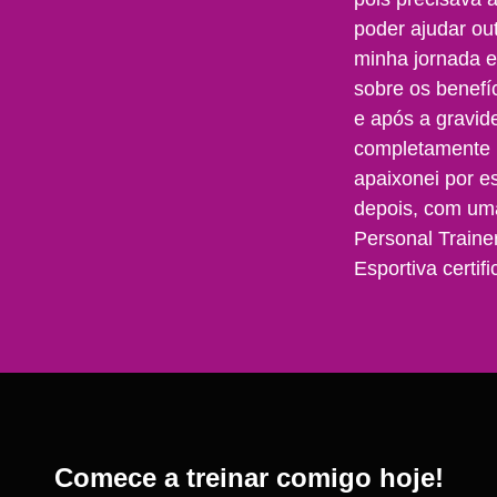
poder ajudar ou
minha jornada e
sobre os benefí
e após a gravid
completamente 
apaixonei por e
depois, com um
Personal Traine
Esportiva certif
Comece a treinar comigo hoje!