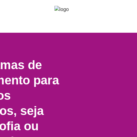
amas de
mento para
os
os, seja
ofia ou