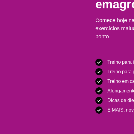
emagr
Comece hoje n
exercícios malu
ponto.
Treino para 
Treino para 
Treino em c
Alongament
Dicas de die
E MAIS, nov